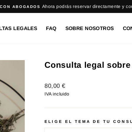
Ahora podrás reservar directamente y conf
 CON ABOGADOS
LTAS LEGALES
FAQ
SOBRE NOSOTROS
CO
Consulta legal sobre
Precio
80,00 €
habitual
IVA incluido
ELIGE EL TEMA DE TU CONS