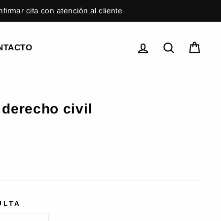
irmar cita con atención al cliente
Iniciar sesión
Buscar
Cest
NTACTO
 derecho civil
ULTA